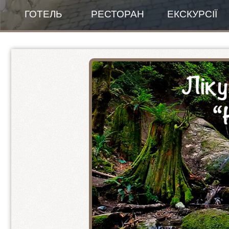
ГОТЕЛЬ
РЕСТОРАН
ЕКСКУРСІЇ
Банкетний зал
Правила проживання
Зала для сніданків
New Готель
Меню
Пентхаус панорамний
ПЕНТХАУС - люкс 1+1+1
2-ох місний покращений
Стандарт покращений 1+1
Стандарт покращений 2+1
VIP-КОТЕДЖ
2-ох кімнатний люкс