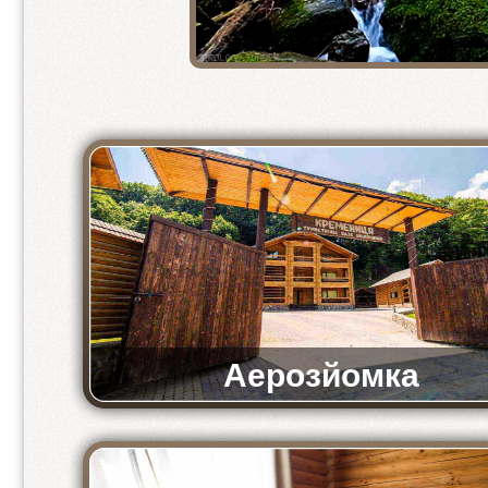
2-кімнатний напівлюкс
2-місний стандарт
2 місний стандарт 1+1
3-місний стандарт
2-місний економ
4-місний економ
Аерозйомка
Відео-аерозйомка комплексу «Кремениця»