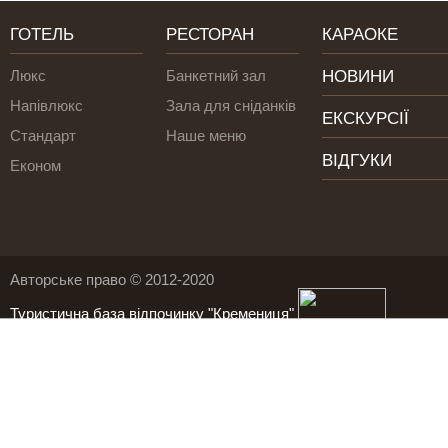
ГОТЕЛЬ
РЕСТОРАН
КАРАОКЕ
Люкс
Банкетний зал
НОВИНИ
Напівлюкс
Зала для сніданків
ЕКСКУРСІЇ
Стандарт
Наше меню
ВІДГУКИ
Економ
Авторське право © 2012-2020
Туристична база відпочинку "Кремениця"