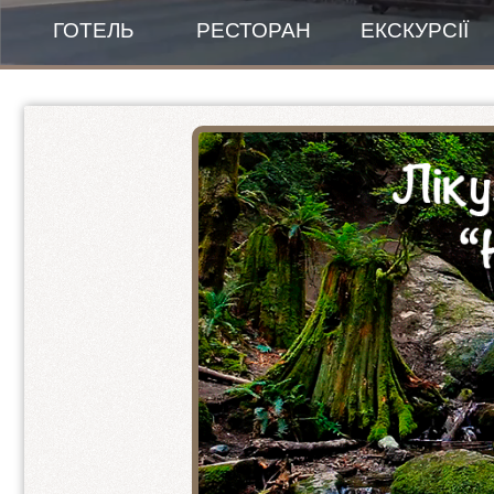
ГОТЕЛЬ
РЕСТОРАН
ЕКСКУРСІЇ
Банкетний зал
Правила проживання
Зала для сніданків
New Готель
Меню
Пентхаус панорамний
ПЕНТХАУС - люкс 1+1+1
2-ох місний покращений
Стандарт покращений 1+1
Стандарт покращений 2+1
VIP-КОТЕДЖ
2-ох кімнатний люкс