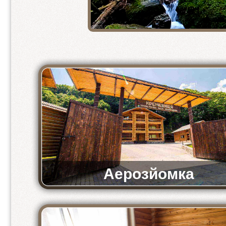
2-кімнатний напівлюкс
2-місний стандарт
2 місний стандарт 1+1
3-місний стандарт
2-місний економ
4-місний економ
Аерозйомка
Відео-аерозйомка комплексу «Кремениця»