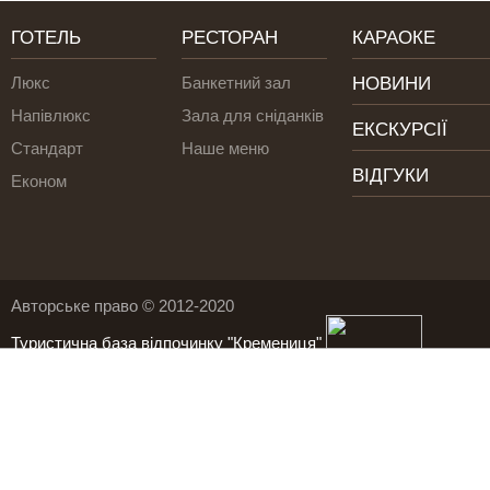
ГОТЕЛЬ
РЕСТОРАН
КАРАОКЕ
Люкс
Банкетний зал
НОВИНИ
Напівлюкс
Зала для сніданків
ЕКСКУРСІЇ
Стандарт
Наше меню
ВІДГУКИ
Економ
Авторське право © 2012-2020
Туристична база відпочинку "Кремениця"