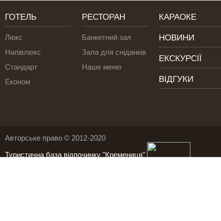
ГОТЕЛЬ
РЕСТОРАН
КАРАОКЕ
Люкс
Банкетний зал
НОВИНИ
Напівлюкс
Зала для сніданків
ЕКСКУРСІЇ
Стандарт
Наше меню
ВІДГУКИ
Економ
Авторське право © 2012-2020
Туристична база відпочинку "Кремениця"