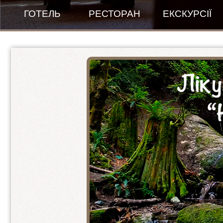
ГОТЕЛЬ
РЕСТОРАН
ЕКСКУРСІЇ
Банкетний зал
Правила проживання
Зала для сніданків
New Готель
Меню
Пентхаус панорамний
ПЕНТХАУС - люкс 1+1+1
2-ох місний покращений
Стандарт покращений 1+1
Стандарт покращений 2+1
VIP-КОТЕДЖ
2-ох кімнатний люкс