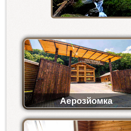
2-кімнатний напівлюкс
2-місний стандарт
2 місний стандарт 1+1
3-місний стандарт
2-місний економ
4-місний економ
Аерозйомка
Відео-аерозйомка комплексу «Кремениця»