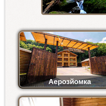
2-кімнатний напівлюкс
2-місний стандарт
2 місний стандарт 1+1
3-місний стандарт
2-місний економ
4-місний економ
Аерозйомка
Відео-аерозйомка комплексу «Кремениця»