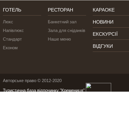
ГОТЕЛЬ
РЕСТОРАН
КАРАОКЕ
Люкс
Банкетний зал
НОВИНИ
Напівлюкс
Зала для сніданків
ЕКСКУРСІЇ
Стандарт
Наше меню
ВІДГУКИ
Економ
Авторське право © 2012-2020
Туристична база відпочинку "Кремениця"