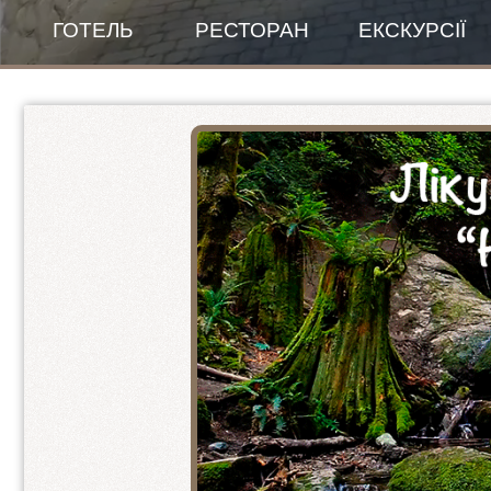
ГОТЕЛЬ
РЕСТОРАН
ЕКСКУРСІЇ
Банкетний зал
Правила проживання
Зала для сніданків
New Готель
Меню
Пентхаус панорамний
ПЕНТХАУС - люкс 1+1+1
2-ох місний покращений
Стандарт покращений 1+1
Стандарт покращений 2+1
VIP-КОТЕДЖ
2-ох кімнатний люкс