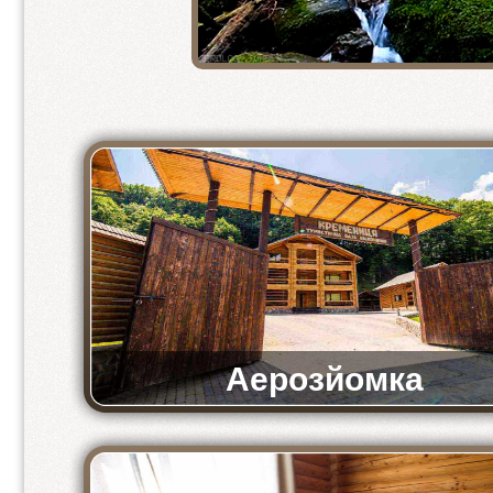
2-кімнатний напівлюкс
2-місний стандарт
2 місний стандарт 1+1
3-місний стандарт
2-місний економ
4-місний економ
Аерозйомка
Відео-аерозйомка комплексу «Кремениця»