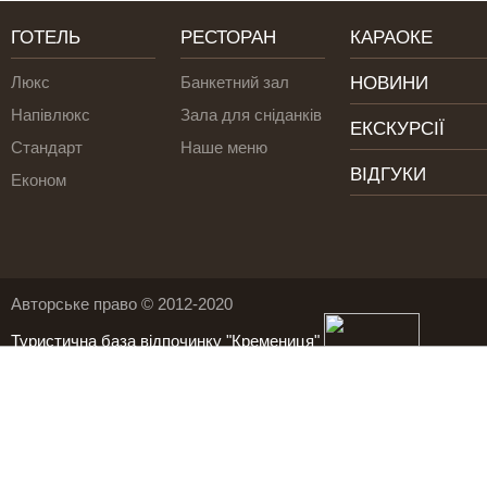
ГОТЕЛЬ
РЕСТОРАН
КАРАОКЕ
Люкс
Банкетний зал
НОВИНИ
Напівлюкс
Зала для сніданків
ЕКСКУРСІЇ
Стандарт
Наше меню
ВІДГУКИ
Економ
Авторське право © 2012-2020
Туристична база відпочинку "Кремениця"