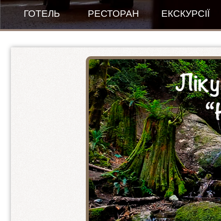
ГОТЕЛЬ
РЕСТОРАН
ЕКСКУРСІЇ
Банкетний зал
Правила проживання
Зала для сніданків
New Готель
Меню
Пентхаус панорамний
ПЕНТХАУС - люкс 1+1+1
2-ох місний покращений
Стандарт покращений 1+1
Стандарт покращений 2+1
VIP-КОТЕДЖ
2-ох кімнатний люкс